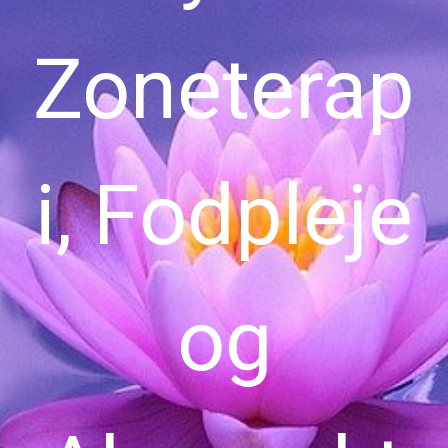
Zoneterap
i, Fodpleje
og